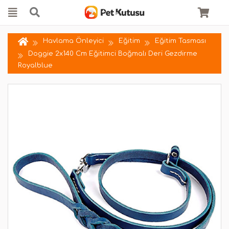
Havlama Önleyici
Eğitim
Eğitim Tasması
Doggie 2x140 Cm Eğitimci Boğmalı Deri Gezdirme
Royalblue