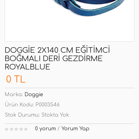
DOGGIE 2X140 CM EĞITIMCI
BOĞMALI DERI GEZDIRME
ROYALBLUE
0 TL
Marka:
Doggie
Ürün Kodu:
P0003546
Stok Durumu:
Stokta Yok
0 yorum
/
Yorum Yap