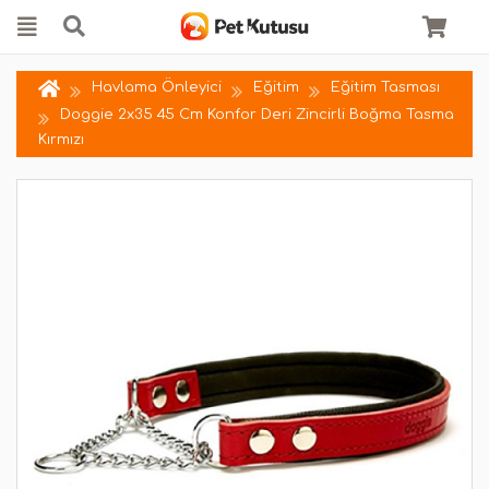
Havlama Önleyici
Eğitim
Eğitim Tasması
Doggie 2x35 45 Cm Konfor Deri Zincirli Boğma Tasma
Kırmızı