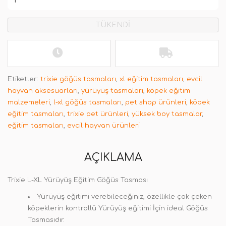
TÜKENDİ
Etiketler:
trixie göğüs tasmaları
,
xl eğitim tasmaları
,
evcil
hayvan aksesuarları
,
yürüyüş tasmaları
,
köpek eğitim
malzemeleri
,
l-xl göğüs tasmaları
,
pet shop ürünleri
,
köpek
eğitim tasmaları
,
trixie pet ürünleri
,
yüksek boy tasmalar
,
eğitim tasmaları
,
evcil hayvan ürünleri
AÇIKLAMA
Trixie L-XL Yürüyüş Eğitim Göğüs Tasması
Yürüyüş eğitimi verebileceğiniz, özellikle çok çeken
köpeklerin kontrollü Yürüyüş eğitimi İçin ideal Göğüs
Tasmasıdır.