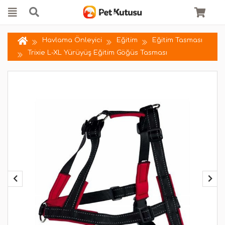
Havlama Önleyici
Eğitim
Eğitim Tasması
Trixie L-XL Yürüyüş Eğitim Göğüs Tasması