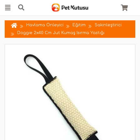
Havlama Önleyici
Eğitim
Sakinleştirici
Doggie 2x40 Cm Jut Kumaş Isırma Yastığı