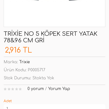
TRIXIE NO 5 KÖPEK SERT YATAK
78&96 CM GRI
2,916 TL
Marka:
Trixie
Ürün Kodu:
P0005717
Stok Durumu:
Stokta Yok
0 yorum
/
Yorum Yap
Adet