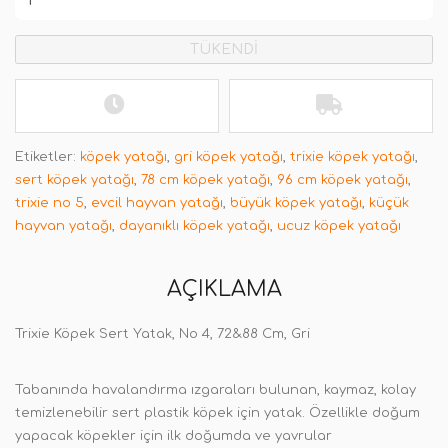
TÜKENDİ
Etiketler:
köpek yatağı
,
gri köpek yatağı
,
trixie köpek yatağı
,
sert köpek yatağı
,
78 cm köpek yatağı
,
96 cm köpek yatağı
,
trixie no 5
,
evcil hayvan yatağı
,
büyük köpek yatağı
,
küçük
hayvan yatağı
,
dayanıklı köpek yatağı
,
ucuz köpek yatağı
AÇIKLAMA
Trixie Köpek Sert Yatak, No 4, 72&88 Cm, Gri
Tabanında havalandırma ızgaraları bulunan, kaymaz, kolay
temizlenebilir sert plastik köpek için yatak. Özellikle doğum
yapacak köpekler için ilk doğumda ve yavrular