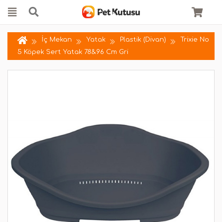
İç Mekan
Yatak
Plastik (Divan)
Trixie No
5 Köpek Sert Yatak 78&96 Cm Gri