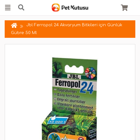
Jbl Ferropol 24 Akvaryum Bitkileri için Günlük
Gübre 50 Ml