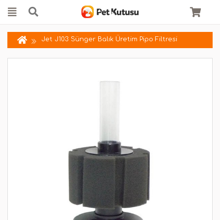
Jet J103 Sünger Balık Üretim Pipo Filtresi