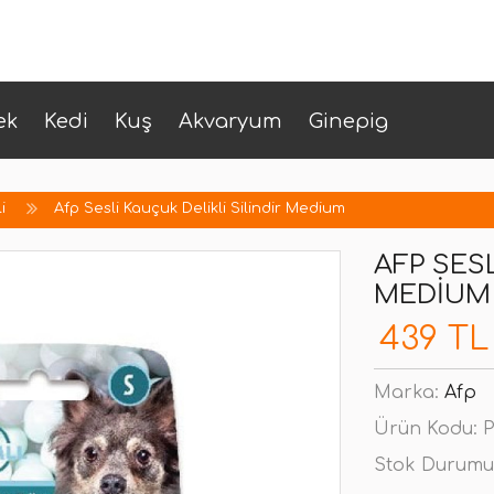
ek
Kedi
Kuş
Akvaryum
Ginepig
i
Afp Sesli Kauçuk Delikli Silindir Medium
AFP SESL
MEDIUM
439 TL
Marka:
Afp
Ürün Kodu:
P
Stok Durumu