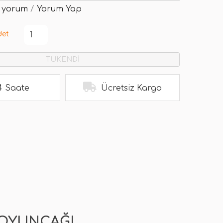
 yorum
/
Yorum Yap
det
TÜKENDİ
4 Saate
Ücretsiz Kargo
K OYUNCAĞI