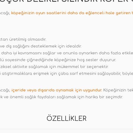
ncağı,
köpeğinizin oyun saatlerini daha da eğlenceli hale getiren b
tan üretilmiş olmasıdır
.
e diş sağlığını desteklemek için idealdir.
daha iyi kavramasını sağlar ve onunla oynarken daha fazla etkile
ü sayesinde çiğnediğinde köpeğinize hoş sesler duyurur
.
iziksel aktivite sağlamak için mükemmel bir seçenektir.
i atıştırmalıklara erişmek için çaba sarf etmesini sağlayabilir, bö
ncağı,
içeride veya dışarıda oynamak için uygundur.
Köpeğinizin tek 
k ve önemli sağlık faydaları sağlamak için harika bir seçimdir.
ÖZELLIKLER