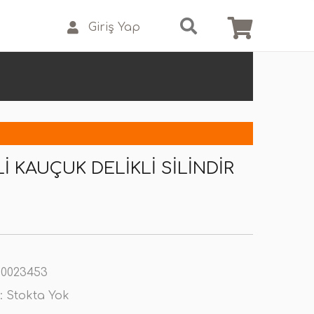
Giriş Yap
I KAUÇUK DELIKLI SILINDIR
0023453
:
Stokta Yok