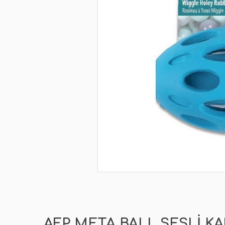
AFP META BALL SESLI K