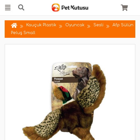
Kauçuk Plastik
Oyuncak
Sesli
Afp Sülün
Peluş Small