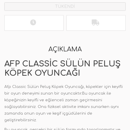
TÜKENDİ
AÇIKLAMA
AFP CLASSIC SÜLÜN PELUŞ
KÖPEK OYUNCAĞI
Afp Classic Sülün Peluş Köpek Oyuncağı, köpekler için keyifli
bir oyun deneyimi sunan bir oyuncaktır
.
Bu oyuncak ile
köpeğinizin keyifli ve eğlenceli zaman geçirmesini
sağlayabilirsiniz. Ona fiziksel aktivite imkanı sunarken aynı
zamanda onun oyun ve keşif içgüdülerini de
geliştirebilirsiniz.
Bu oyuncak
,
gerçekçi bir sülün formunda tasarlanmıştır ve