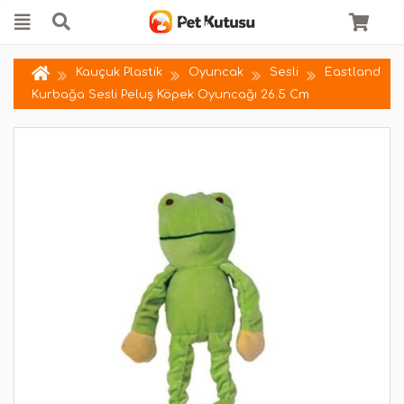
Kauçuk Plastik
Oyuncak
Sesli
Eastland
Kurbağa Sesli Peluş Köpek Oyuncağı 26.5 Cm