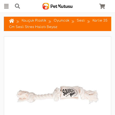
Kauçuk Plastik
Oyuncak
Sesli
Karlie 35
Cm Sesli Stres Halatı Beyaz