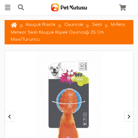
Kauçuk Plastik
Oyuncak
Sesli
M-Pets
Meteor Sesli Kauçuk Köpek Oyuncağı 25 Cm
Mavi/Turuncu