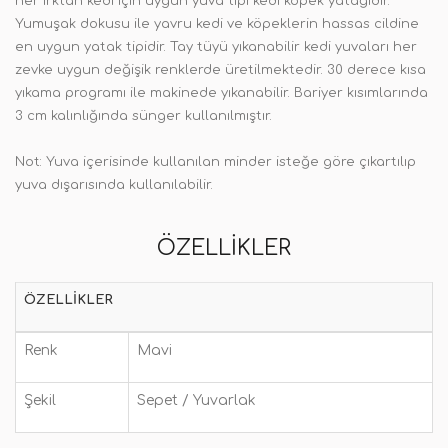
her ırktan kedi için uygun yuva tipi kedi köpek yatağıdır.
Yumuşak dokusu ile yavru kedi ve köpeklerin hassas cildine
en uygun yatak tipidir. Tay tüyü yıkanabilir kedi yuvaları her
zevke uygun değişik renklerde üretilmektedir. 30 derece kısa
yıkama programı ile makinede yıkanabilir. Bariyer kısımlarında
3 cm kalınlığında sünger kullanılmıştır.
Not:
Yuva içerisinde kullanılan minder isteğe göre çıkartılıp
yuva dışarısında kullanılabilir.
ÖZELLIKLER
ÖZELLIKLER
Renk
Mavi
Şekil
Sepet / Yuvarlak