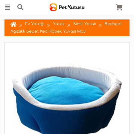
Ev Yatağı
Yatak
Simit Yatak
Bedspet
Ağızlıklı Sepet Kedi Köpek Yuvası Mavi