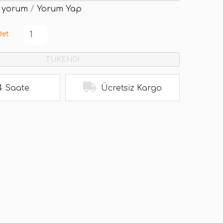
 yorum
/
Yorum Yap
det
TÜKENDİ
4 Saate
Ücretsiz Kargo