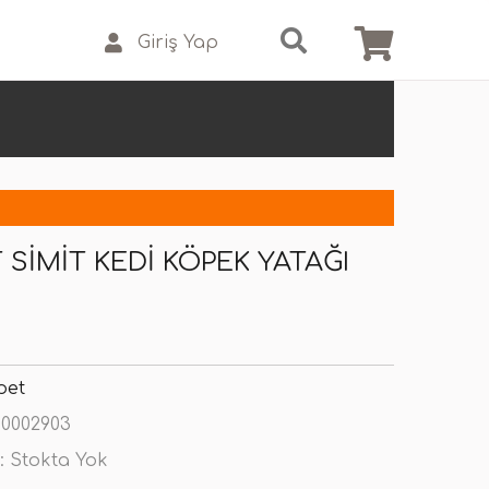
Giriş Yap
 SIMIT KEDI KÖPEK YATAĞI
pet
0002903
:
Stokta Yok