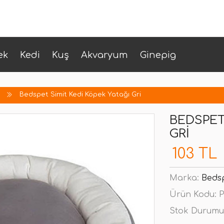
ek
Kedi
Kuş
Akvaryum
Ginepig
Bedspet Simit Kedi Köpek Yatağı Gri
BEDSPET
GRI
103 TL
Marka:
Beds
Ürün Kodu:
P
Stok Durumu