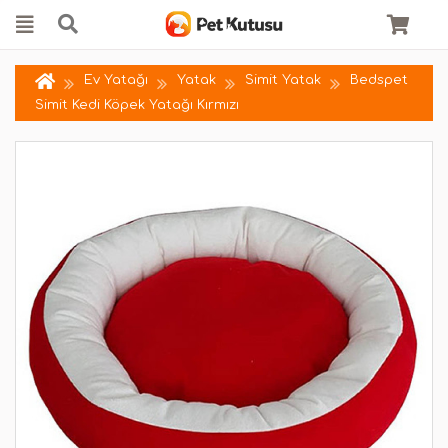
Ev Yatağı
Yatak
Simit Yatak
Bedspet
Simit Kedi Köpek Yatağı Kırmızı