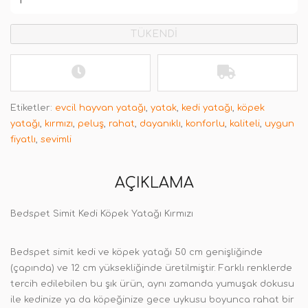
TÜKENDİ
Etiketler:
evcil hayvan yatağı
,
yatak
,
kedi yatağı
,
köpek
yatağı
,
kırmızı
,
peluş
,
rahat
,
dayanıklı
,
konforlu
,
kaliteli
,
uygun
fiyatlı
,
sevimli
AÇIKLAMA
Bedspet Simit Kedi Köpek Yatağı Kırmızı
Bedspet simit kedi ve köpek yatağı 50 cm genişliğinde
(çapında) ve 12 cm yüksekliğinde üretilmiştir. Farklı renklerde
tercih edilebilen bu şık ürün, aynı zamanda yumuşak dokusu
ile kedinize ya da köpeğinize gece uykusu boyunca rahat bir