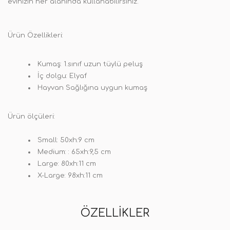
evinizin her alanında kullanabilirsiniz.
Ürün Özellikleri:
Kumaş: 1.sınıf uzun tüylü peluş
İç dolgu: Elyaf
Hayvan Sağlığına uygun kumaş
Ürün ölçüleri:
Small: 50xh:9 cm
Medium: : 65xh:9,5 cm
Large: 80xh:11 cm
X-Large: 98xh:11 cm
ÖZELLIKLER