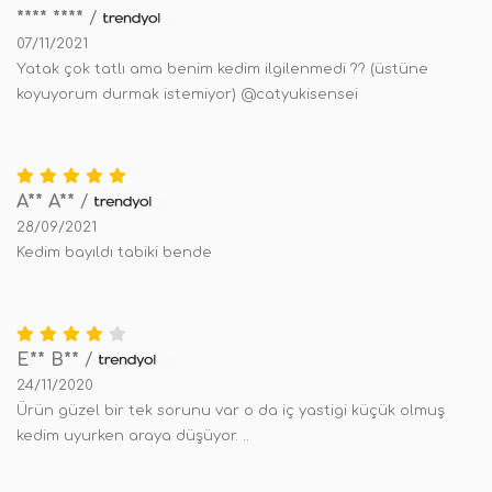
**** ****
/
07/11/2021
Yatak çok tatlı ama benim kedim ilgilenmedi ?? (üstüne
koyuyorum durmak istemiyor) @catyukisensei
A** A**
/
28/09/2021
Kedim bayıldı tabiki bende
E** B**
/
24/11/2020
Ürün güzel bir tek sorunu var o da iç yastigi küçük olmuş
kedim uyurken araya düşüyor. ..