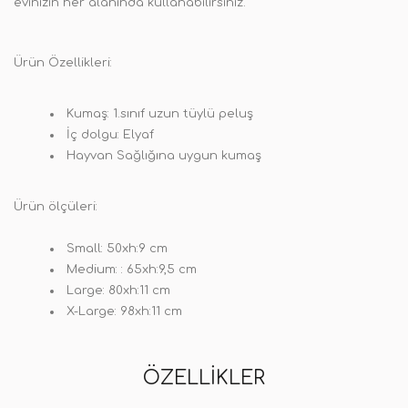
evinizin her alanında kullanabilirsiniz.
Ürün Özellikleri:
Kumaş: 1.sınıf uzun tüylü peluş
İç dolgu: Elyaf
Hayvan Sağlığına uygun kumaş
Ürün ölçüleri:
Small: 50xh:9 cm
Medium: : 65xh:9,5 cm
Large: 80xh:11 cm
X-Large: 98xh:11 cm
ÖZELLIKLER