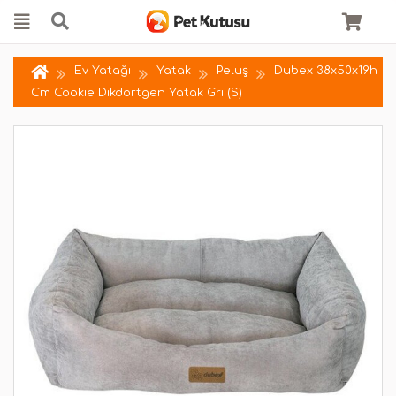
Ev Yatağı
Yatak
Peluş
Dubex 38x50x19h
Cm Cookie Dikdörtgen Yatak Gri (S)