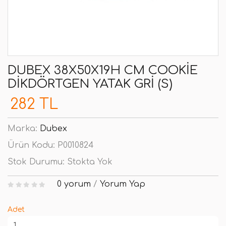
DUBEX 38X50X19H CM COOKIE
DIKDÖRTGEN YATAK GRI (S)
282 TL
Marka:
Dubex
Ürün Kodu:
P0010824
Stok Durumu:
Stokta Yok
0 yorum
/
Yorum Yap
Adet