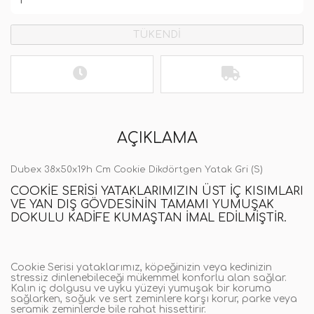
TÜKENDİ
AÇIKLAMA
Dubex 38x50x19h Cm Cookie Dikdörtgen Yatak Gri (S)
COOKIE SERISI YATAKLARIMIZIN ÜST IÇ KISIMLARI
VE YAN DIŞ GÖVDESININ TAMAMI YUMUŞAK
DOKULU KADIFE KUMAŞTAN IMAL EDILMIŞTIR.
Cookie Serisi yataklarımız, köpeğinizin veya kedinizin
stressiz dinlenebileceği mükemmel konforlu alan sağlar.
Kalın iç dolgusu ve uyku yüzeyi yumuşak bir koruma
sağlarken, soğuk ve sert zeminlere karşı korur, parke veya
seramik zeminlerde bile rahat hissettirir.