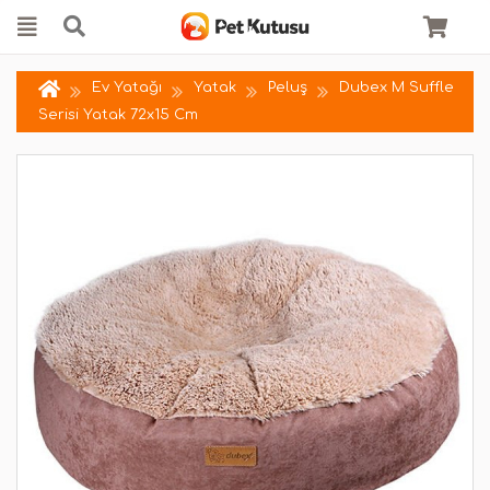
Ev Yatağı
Yatak
Peluş
Dubex M Suffle
Serisi Yatak 72x15 Cm