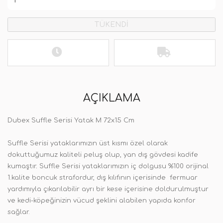
TÜKENDİ
AÇIKLAMA
Dubex Suffle Serisi Yatak M 72x15 Cm
Suffle Serisi yataklarımızın
üst kısmı özel olarak
dokuttuğumuz kaliteli peluş olup, yan dış gövdesi kadife
kumaştır
.
Suffle Serisi yataklarımızın iç dolgusu %100 orijinal
1.kalite boncuk strafordur, dış kılıfının içerisinde fermuar
yardımıyla çıkarılabilir ayrı bir kese içerisine doldurulmuştur
ve kedi-köpeğinizin vücud şeklini alabilen yapıda konfor
sağlar.