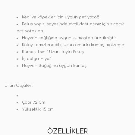
Kedi ve köpekler için uygun pet yatağı.
Peluş yapısı sayesinde evcil dostlarınız için sıcacık
pet yatakları.
Hayvan sağlığına uygun kumaştan üretilmiştir.
Kolay temizlenebilir, uzun ömürlü kumaş malzeme.
Kumaş:
1
.
sınıf Uzun Tüylü Peluş
İç dolgu:
Elyaf
Hayvan Sağlığına uygun kumaş
Ürün Ölçüleri:
Çapı:
72 Cm
Yükseklik:
15 cm
ÖZELLIKLER