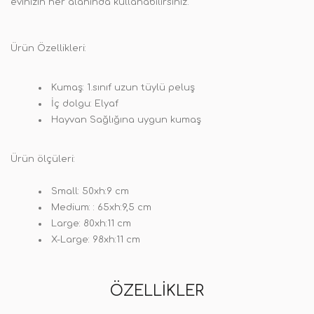
evinizin her alanında kullanabilirsiniz.
Ürün Özellikleri:
Kumaş: 1.sınıf uzun tüylü peluş
İç dolgu: Elyaf
Hayvan Sağlığına uygun kumaş
Ürün ölçüleri:
Small: 50xh:9 cm
Medium: : 65xh:9,5 cm
Large: 80xh:11 cm
X-Large: 98xh:11 cm
ÖZELLIKLER