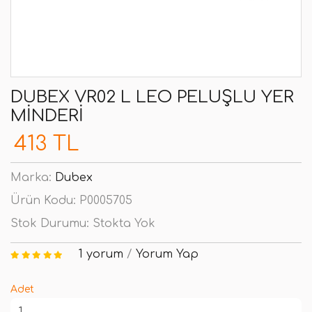
DUBEX VR02 L LEO PELUŞLU YER
MINDERI
413 TL
Marka:
Dubex
Ürün Kodu:
P0005705
Stok Durumu:
Stokta Yok
1 yorum
/
Yorum Yap
Adet