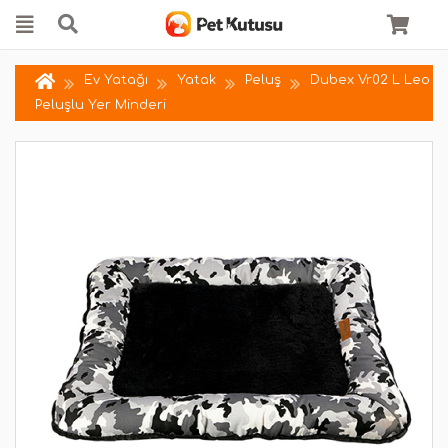
Ev Yatağı
Yatak
Peluş
Dubex Vr02 L Leo
Peluşlu Yer Minderi