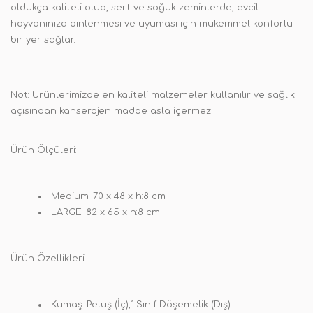
oldukça kaliteli olup, sert ve soğuk zeminlerde, evcil
hayvanınıza dinlenmesi ve uyuması için mükemmel konforlu
bir yer sağlar.
Not:
Ürünlerimizde en kaliteli malzemeler kullanılır ve sağlık
açısından kanserojen madde asla içermez.
Ürün Ölçüleri:
Medium:
70 x 48 x h:8 cm
LARGE:
82 x 65 x h:8 cm
Ürün Özellikleri:
Kumaş:
Peluş (İç),1.Sınıf Döşemelik (Dış)