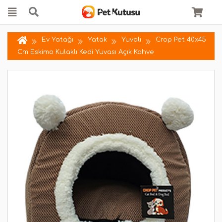
Ev Yatağı
Yatak
Yuvalı
Crop Pet 40x45
Cm Eskimo Kulaklı Kedi Yuvası Açık Kahve