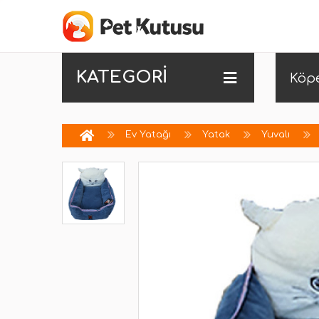
KATEGORİ
Köp
Ev Yatağı
Yatak
Yuvalı