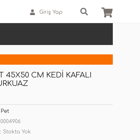
Giriş Yap
T 45X50 CM KEDI KAFALI
URKUAZ
 Pet
0004906
:
Stokta Yok