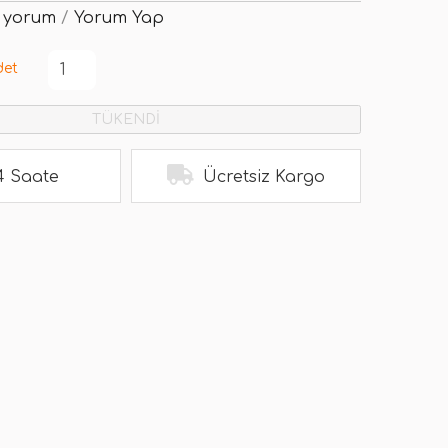
 yorum
/
Yorum Yap
det
TÜKENDİ
4 Saate
Ücretsiz Kargo