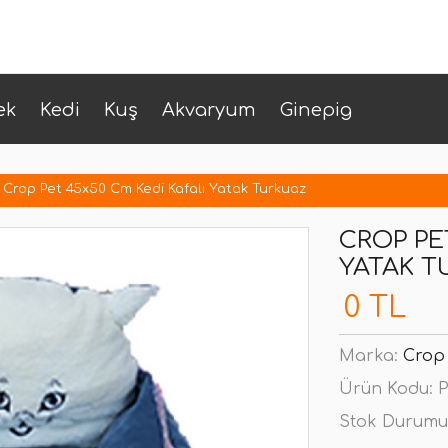
ek
Kedi
Kuş
Akvaryum
Ginepig
Crop Pet 45x50 Cm Kedi Kafalı Yatak Turkuaz
CROP PE
YATAK T
0 TL
Marka:
Crop
Ürün Kodu:
P
Stok Durumu