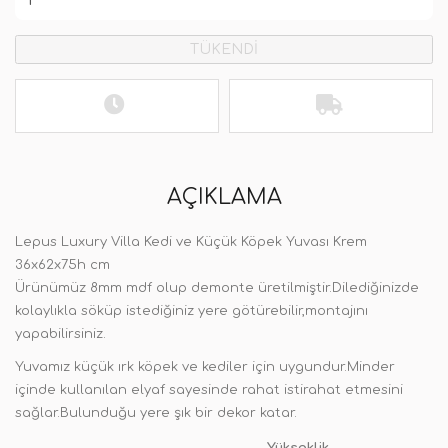
TÜKENDİ
AÇIKLAMA
Lepus Luxury Villa Kedi ve Küçük Köpek Yuvası Krem
36x62x75h cm
Ürünümüz 8mm mdf olup demonte üretilmiştir.Dilediğinizde
kolaylıkla söküp istediğiniz yere götürebilir,montajını
yapabilirsiniz.
Yuvamız küçük ırk köpek ve kediler için uygundur.Minder
içinde kullanılan elyaf sayesinde rahat istirahat etmesini
sağlar.Bulunduğu yere şık bir dekor katar.