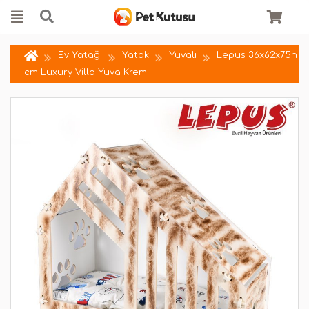
Ev Yatağı
Yatak
Yuvalı
Lepus 36x62x75h
cm Luxury Villa Yuva Krem