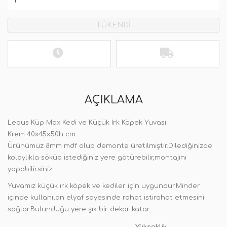
TÜKENDİ
AÇIKLAMA
Lepus Küp Max Kedi ve Küçük Irk Köpek Yuvası
Krem 40x45x50h cm
Ürünümüz 8mm mdf olup demonte üretilmiştir.Dilediğinizde
kolaylıkla söküp istediğiniz yere götürebilir,montajını
yapabilirsiniz.
Yuvamız küçük ırk köpek ve kediler için uygundur.Minder
içinde kullanılan elyaf sayesinde rahat istirahat etmesini
sağlar.Bulunduğu yere şık bir dekor katar.