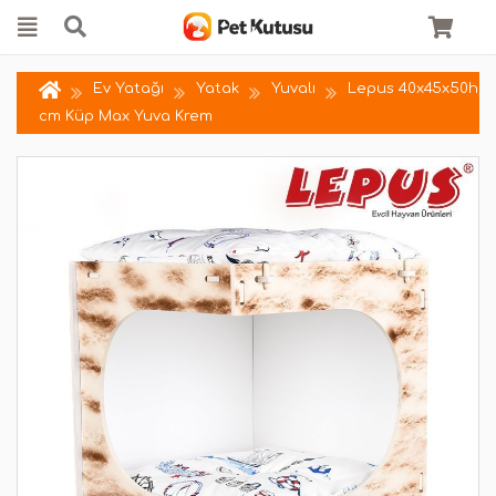
Ev Yatağı
Yatak
Yuvalı
Lepus 40x45x50h
cm Küp Max Yuva Krem