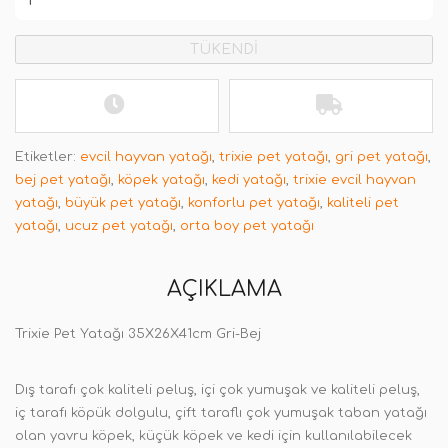
TÜKENDİ
Etiketler:
evcil hayvan yatağı
,
trixie pet yatağı
,
gri pet yatağı
,
bej pet yatağı
,
köpek yatağı
,
kedi yatağı
,
trixie evcil hayvan
yatağı
,
büyük pet yatağı
,
konforlu pet yatağı
,
kaliteli pet
yatağı
,
ucuz pet yatağı
,
orta boy pet yatağı
AÇIKLAMA
Trixie Pet Yatağı 35X26X41cm Gri-Bej
Dış tarafı çok kaliteli peluş, içi çok yumuşak ve kaliteli peluş,
iç tarafı köpük dolgulu, çift taraflı çok yumuşak taban yatağı
olan yavru köpek, küçük köpek ve kedi için kullanılabilecek