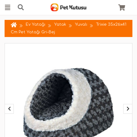
Ev Yatağı
Yatak
Yuvalı
Trixie 35x26x41
Cm Pet Yatağı Gri-Bej