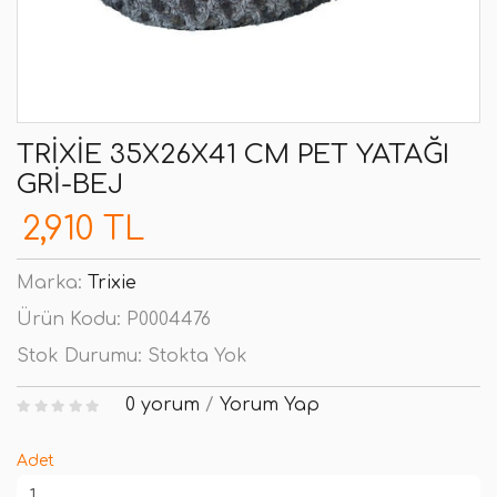
TRIXIE 35X26X41 CM PET YATAĞI
GRI-BEJ
2,910 TL
Marka:
Trixie
Ürün Kodu:
P0004476
Stok Durumu:
Stokta Yok
0 yorum
/
Yorum Yap
Adet