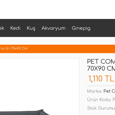
ek
Kedi
Kuş
Akvaryum
Ginepig
ena Gri 70x90 Cm
PET COM
70X90 C
1,110 TL
Marka:
Pet 
Ürün Kodu:
P
Stok Durumu