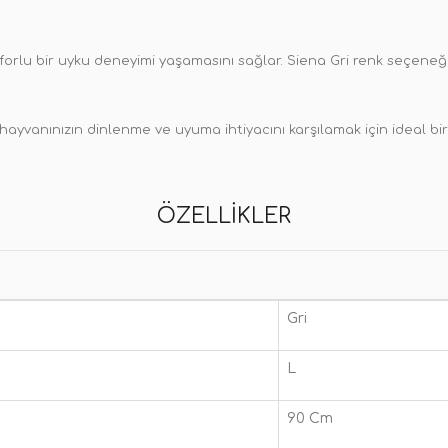
orlu bir uyku deneyimi yaşamasını sağlar. Siena Gri renk seçeneğ
ayvanınızın dinlenme ve uyuma ihtiyacını karşılamak için ideal bir s
ÖZELLIKLER
Gri
L
90 Cm