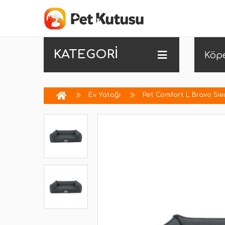
KATEGORİ
Köp
Ev Yatağı
Pet Comfort L Bravo Si