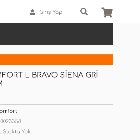
Giriş Yap
FORT L BRAVO SIENA GRI
M
Comfort
0023358
:
Stokta Yok