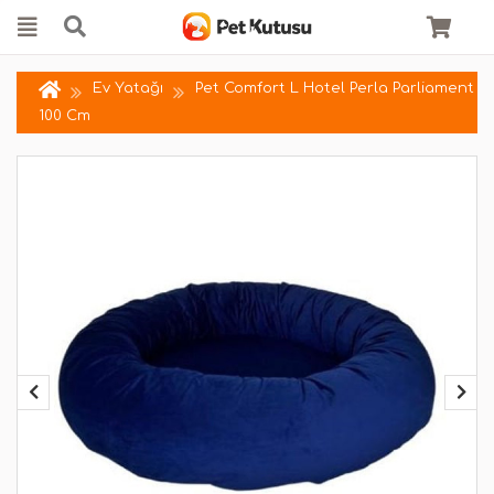
Ev Yatağı
Pet Comfort L Hotel Perla Parliament
100 Cm