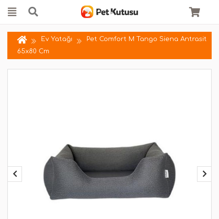
Ev Yatağı
Pet Comfort M Tango Siena Antrasit
65x80 Cm