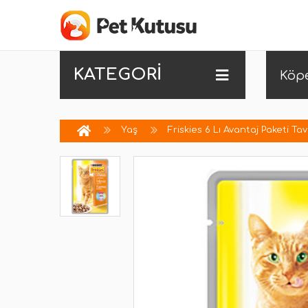
KATEGORİ
Köp
Yaş
Friskies 6 Lı Avantaj Paketi T