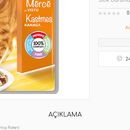
Stok Durumu
0
A
2
AÇIKLAMA
ntaj Paketi