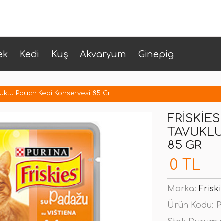
ek
Kedi
Kuş
Akvaryum
Ginepig
avuklu Pouch Kedi Konservesi 85 Gr
FRISKIES
TAVUKLU
85 GR
0 TL
Marka:
Frisk
Ürün Kodu:
P