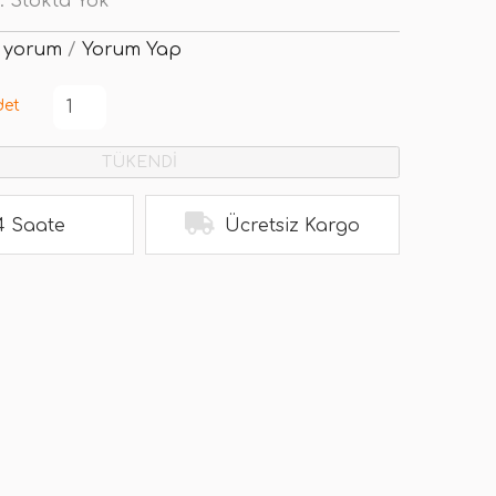
:
Stokta Yok
 yorum
/
Yorum Yap
det
TÜKENDİ
4 Saate
Ücretsiz Kargo