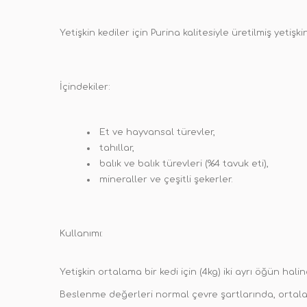
Yetişkin kediler için Purina kalitesiyle üretilmiş yetiş
İçindekiler:
Et ve hayvansal türevler,
tahıllar,
balık ve balık türevleri (%4 tavuk eti),
mineraller ve çeşitli şekerler.
Kullanımı:
Yetişkin ortalama bir kedi için (4kg) iki ayrı öğün hali
Beslenme değerleri normal çevre şartlarında, ortalama