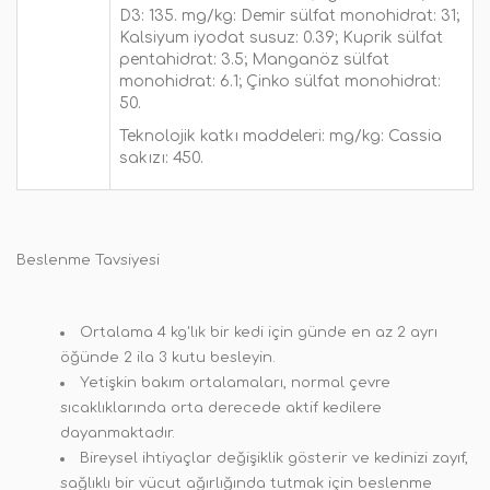
D3: 135. mg/kg: Demir sülfat monohidrat: 31;
Kalsiyum iyodat susuz: 0.39; Kuprik sülfat
pentahidrat: 3.5; Manganöz sülfat
monohidrat: 6.1; Çinko sülfat monohidrat:
50.
Teknolojik katkı maddeleri: mg/kg: Cassia
sakızı: 450.
Beslenme Tavsiyesi
Ortalama 4 kg'lık bir kedi için günde en az 2 ayrı
öğünde 2 ila 3 kutu besleyin.
Yetişkin bakım ortalamaları, normal çevre
sıcaklıklarında orta derecede aktif kedilere
dayanmaktadır.
Bireysel ihtiyaçlar değişiklik gösterir ve kedinizi zayıf,
sağlıklı bir vücut ağırlığında tutmak için beslenme