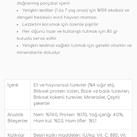
doğranmış parçalar içerir.
Yetişkin kediler (1 ila 7 yaş arası) için %100 eksiksiz ve
dengeli besleyici evcil hayvan maması.
Lezzetini korumak için özenle pişirilir.
Her öğünü taze ve kullanışlı tutmak için 85 gr
kutuda servis edilir.
Yetişkin kedinizi sağlıklı tutmak için gerekli vitamin ve
minerallerle doludur.
İçerik
Et ve hayvansal türevler (%4 sığır eti),
Bitkisel protein özleri, Balık ve balık türevleri,
Bitkisel kökenli türevler, Mineraller, Çeşitli
şekerler
Analitik
Nem: %74.0, Protein: %17.0, Yağ içeriği: 4.0%,
Bileşenler
Ham kül: %2.0, Ham lifler: %1,1
Katkılar
Besin katkı maddeleri: IU/kg: Vit. C: 880; Vit.