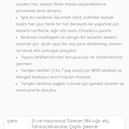
yüzden her zaman farklı mama seçeneklerine
yönelerek zevk alırsınız.
İşte bu nedenle Gourmet Gold, sofistike damak
tadını her gün farklı bir tat deneyimi ile yaşamak için
lezzetli tariflerle, sığır etli soslu Chunks'u yarattı.
Kedinize muhteşem ve zengin bir lezzetin zevkini
sunmak için iştah açıcı bir sos içine daldırılmış, somon
ve tavuk etli yumuşak parçalar.
Yapay renklendiriciler, koruyucular ve tatlandırıcılar
içermez.
Yetişkin kediler (1 ila 7 yaş arası) için %100 eksiksiz ve
dengeli besleyici evcil hayvan maması.
Yetişkin kedinizi sağlıklı tutmak için gerekli vitamin ve
minerallerle doludur.
İçerik
Et ve Hayvansal Türevler (%4 sığır eti),
Tahıllar,Mineraller, Çeşitli Şekerler