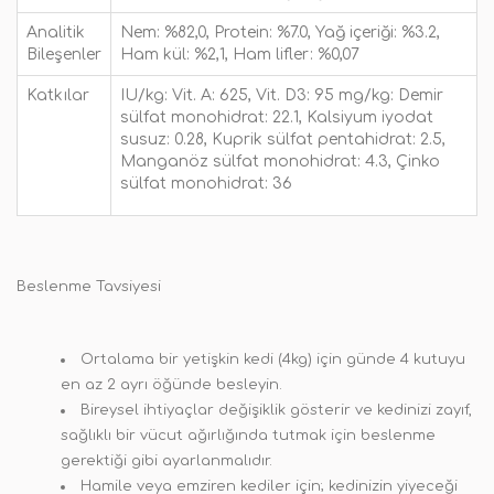
Analitik
Nem: %82,0, Protein: %7.0, Yağ içeriği: %3.2,
Bileşenler
Ham kül: %2,1, Ham lifler: %0,07
Katkılar
IU/kg: Vit. A: 625, Vit. D3: 95
mg/kg: Demir
sülfat monohidrat: 22.1, Kalsiyum iyodat
susuz: 0.28, Kuprik sülfat pentahidrat: 2.5,
Manganöz sülfat monohidrat: 4.3, Çinko
sülfat monohidrat: 36
Beslenme Tavsiyesi
Ortalama bir yetişkin kedi (4kg) için günde 4 kutuyu
en az 2 ayrı öğünde besleyin.
Bireysel ihtiyaçlar değişiklik gösterir ve kedinizi zayıf,
sağlıklı bir vücut ağırlığında tutmak için beslenme
gerektiği gibi ayarlanmalıdır.
Hamile veya emziren kediler için; kedinizin yiyeceği