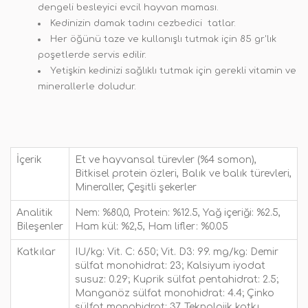
dengeli besleyici evcil hayvan maması.
Kedinizin damak tadını cezbedici tatlar.
Her öğünü taze ve kullanışlı tutmak için 85 gr'lık
poşetlerde servis edilir.
Yetişkin kedinizi sağlıklı tutmak için gerekli vitamin ve
minerallerle doludur.
İçerik
Et ve hayvansal türevler (%4 somon),
Bitkisel protein özleri, Balık ve balık türevleri,
Mineraller, Çeşitli şekerler
Analitik
Nem: %80,0, Protein: %12.5, Yağ içeriği: %2.5,
Bileşenler
Ham kül: %2,5, Ham lifler: %0.05
Katkılar
IU/kg: Vit. C: 650; Vit. D3: 99. mg/kg: Demir
sülfat monohidrat: 23; Kalsiyum iyodat
susuz: 0.29; Kuprik sülfat pentahidrat: 2.5;
Manganöz sülfat monohidrat: 4.4; Çinko
sülfat monohidrat: 37. Teknolojik katkı