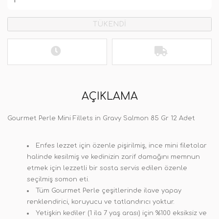
TÜKENDİ
AÇIKLAMA
Gourmet Perle Mini Fillets in Gravy Salmon 85 Gr 12 Adet
Enfes lezzet için özenle pişirilmiş, ince mini filetolar
halinde kesilmiş ve kedinizin zarif damağını memnun
etmek için lezzetli bir sosta servis edilen özenle
seçilmiş somon eti.
Tüm Gourmet Perle çeşitlerinde ilave yapay
renklendirici, koruyucu ve tatlandırıcı yoktur.
Yetişkin kediler (1 ila 7 yaş arası) için %100 eksiksiz ve