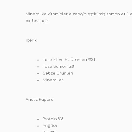
Mineral ve vitaminlerle zenginleştirilmiş somon etli lez
bir besindir.
İçerik
Taze Et ve Et Ürünleri %31
Taze Somon %8
Sebze Ürünleri
Mineraller
Analiz Raporu
Protein %8
Yağ %5