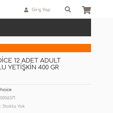
Giriş Yap
ICE 12 ADET ADULT
 YETIŞKIN 400 GR
Choice
0006371
:
Stokta Yok