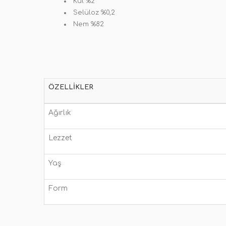
Kül %2
Selüloz %0,2
Nem %82
ÖZELLIKLER
Ağırlık
Lezzet
Yaş
Form