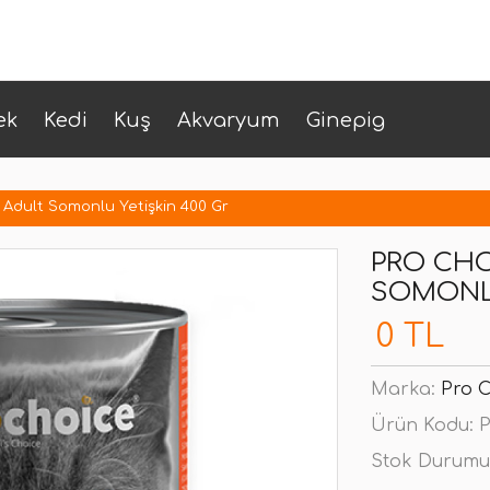
ek
Kedi
Kuş
Akvaryum
Ginepig
 Adult Somonlu Yetişkin 400 Gr
PRO CHO
SOMONLU
0 TL
Marka:
Pro 
Ürün Kodu:
P
Stok Durumu