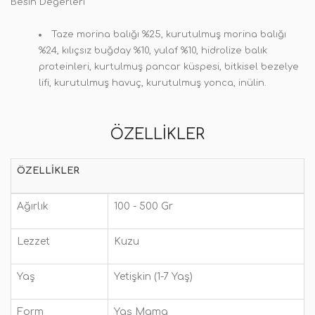
Besin Değerleri
Taze morina balığı %25, kurutulmuş morina balığı
%24, kılıçsız buğday %10, yulaf %10, hidrolize balık
proteinleri, kurtulmuş pancar küspesi, bitkisel bezelye
lifi, kurutulmuş havuç, kurutulmuş yonca, inülin.
ÖZELLIKLER
ÖZELLIKLER
Ağırlık
100 - 500 Gr
Lezzet
Kuzu
Yaş
Yetişkin (1-7 Yaş)
Form
Yaş Mama