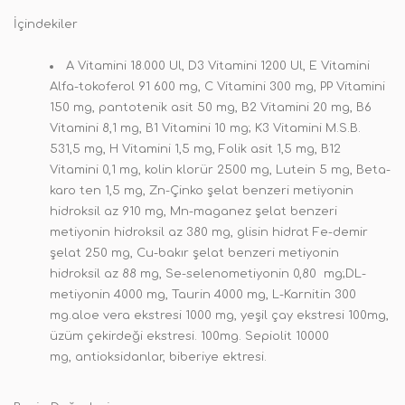
İçindekiler
A Vitamini 18.000 Ul, D3 Vitamini 1200 Ul, E Vitamini
Alfa-tokoferol 91 600 mg, C Vitamini 300 mg, PP Vitamini
150 mg, pantotenik asit 50 mg, B2 Vitamini 20 mg, B6
Vitamini 8,1 mg, B1 Vitamini 10 mg; K3 Vitamini M.S.B.
531,5 mg, H Vitamini 1,5 mg, Folik asit 1,5 mg, B12
Vitamini 0,1 mg, kolin klorür 2500 mg, Lutein 5 mg, Beta-
karo ten 1,5 mg, Zn-Çinko şelat benzeri metiyonin
hidroksil az 910 mg, Mn-maganez şelat benzeri
metiyonin hidroksil az 380 mg, glisin hidrat Fe-demir
şelat 250 mg, Cu-bakır şelat benzeri metiyonin
hidroksil az 88 mg, Se-selenometiyonin 0,80 mg;DL-
metiyonin 4000 mg, Taurin 4000 mg, L-Karnitin 300
mg.aloe vera ekstresi 1000 mg, yeşil çay ekstresi 100mg,
üzüm çekirdeği ekstresi. 100mg. Sepiolit 10000
mg, antioksidanlar, biberiye ektresi.