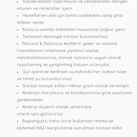
Yüksek kaliteli taze meyve ve sebzelerden dengeli
vitamin ve mineraller içerir.
Hedeflenen etki için belirli özelliklere sahip şifalı
bitkiler vardır.
Kolayca asimile edilebilen hayvansal yağlar içerir.
Tamamen karmaşık tahıllar bulundurmaz .
Natural & Delicious kedilerin şeker ve obezite
hastalıklarını önlemeye yardımcı olarak,
metabolizmalarına, damak tatlarına uygun olarak
tasarlanmış ve geliştirilmiş İtalyan ürünüdür.
Gün içerinde kedinizin su kabında her zaman taze
ve temiz su
bulundurunuz.
Günlük tavsiye edilen miktar gram olarak verilmiştir.
Kedinizin
durumuna ve kondisyonuna göre ayarlama
gerektirebilir.
Kedinizi düzenli olarak veterinere
check up'a
götürünüz.
Başlangıçta daha önce kullanılan mama ile
kademeli N&D karıştırılarak sunulması tavsiye
edilir.