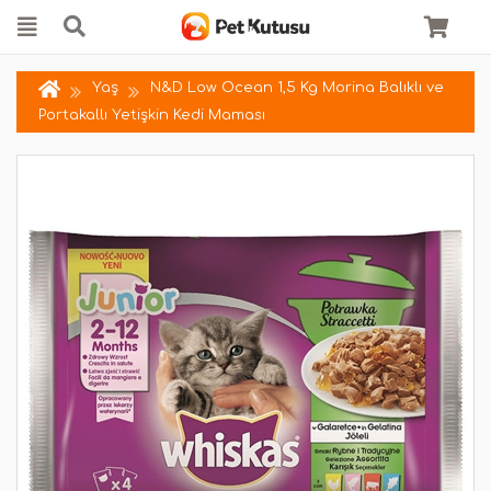
Yaş
N&D Low Ocean 1,5 Kg Morina Balıklı ve
Portakallı Yetişkin Kedi Maması