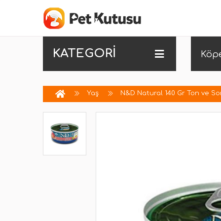
KATEGORİ
Köp
Yaş
N&D Natural 140 Gr Ton ve S