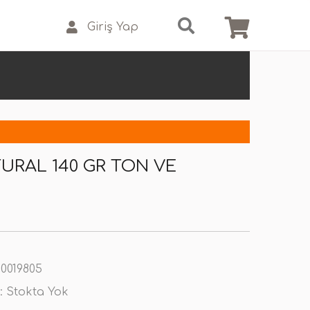
Giriş Yap
URAL 140 GR TON VE
0019805
:
Stokta Yok