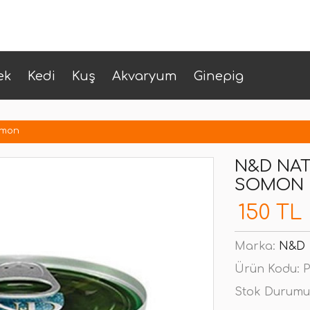
ek
Kedi
Kuş
Akvaryum
Ginepig
omon
N&D NAT
SOMON
150 TL
Marka:
N&D
Ürün Kodu:
P
Stok Durumu