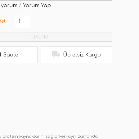
 yorum
/
Yorum Yap
det
TÜKENDİ
4 Saate
Ücretsiz Kargo
ğu protein kaynaklarını sağlarken aynı zamanda