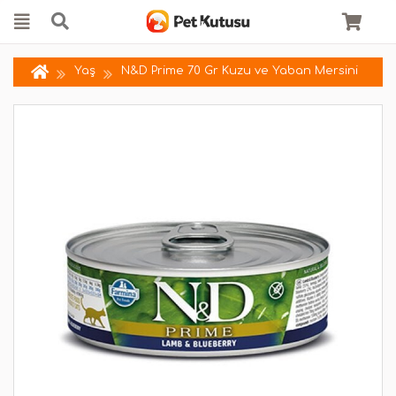
Yaş
N&D Prime 70 Gr Kuzu ve Yaban Mersini