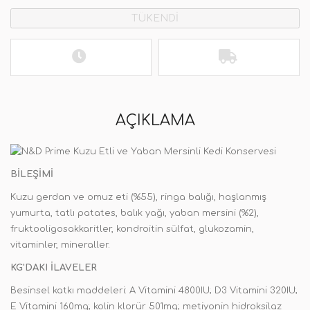
TÜKENDİ
AÇIKLAMA
BİLEŞİMİ
Kuzu gerdan ve omuz eti (%55), ringa balığı, haşlanmış
yumurta, tatlı patates, balık yağı, yaban mersini (%2),
fruktooligosakkaritler, kondroitin sülfat, glukozamin,
vitaminler, mineraller.
KG'DAKI İLAVELER
Besinsel katkı maddeleri: A Vitamini 4800IU; D3 Vitamini 320IU;
E Vitamini 160mg; kolin klorür 501mg; metiyonin hidroksilaz