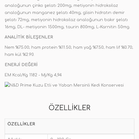
analoğunun çinko şelatı 200mg; metiyonin hidroksilaz
analoğunun manganez şelatı 40mg; glisin hidratın demir
şelatı 72mg; metiyonin hidroksilaz analoğunun bakır şelatı
16mg; DL- metiyonin 1500mg; taurin 800mg; L-Karnitin 50mg.
ANALİTİK BİLEŞENLER
Nem %75.00; ham protein %11.50; ham yağ %7.50; ham lif %0.70;
ham kül %2.90.
ENERJİ DEĞERİ
EM Kcal/Kg 1182 - Mj/Kg 4,94
ÖZELLIKLER
ÖZELLIKLER