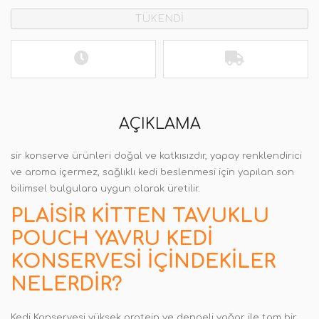
TÜKENDİ
AÇIKLAMA
sir konserve ürünleri doğal ve katkısızdır, yapay renklendirici
ve aroma içermez, sağlıklı kedi beslenmesi için yapılan son
bilimsel bulgulara uygun olarak üretilir
.
PLAISIR KITTEN TAVUKLU
POUCH YAVRU KEDI
KONSERVESI
İÇINDEKILER
NELERDIR?
Kedi Konservesi yüksek protein ve dengeli yağar ile tam bir