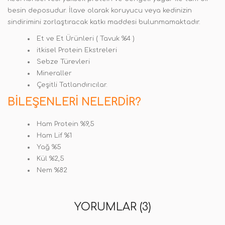
besin deposudur. İlave olarak koruyucu veya kedinizin
sindirimini zorlaştıracak katkı maddesi bulunmamaktadır.
Et ve Et Ürünleri ( Tavuk %4 )
itkisel Protein Ekstreleri
Sebze Türevleri
Mineraller
Çeşitli Tatlandırıcılar.
BILEŞENLERI NELERDIR?
Ham Protein %9,5
Ham Lif %1
Yağ %5
Kül %2,5
Nem %82
YORUMLAR (3)