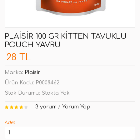
PLAISIR 100 GR KITTEN TAVUKLU
POUCH YAVRU
28 TL
Marka:
Plaisir
Ürün Kodu:
P0008462
Stok Durumu:
Stokta Yok
3 yorum
/
Yorum Yap
Adet