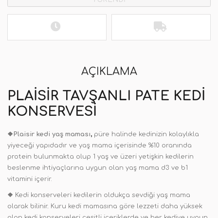
AÇIKLAMA
PLAISIR TAVŞANLI PATE KEDI
KONSERVESI
❖
Plaisir kedi yaş maması
,
püre halinde kedinizin kolaylıkla
yiyeceği yapıdadır ve yaş mama içerisinde %10 oranında
protein bulunmakta olup 1 yaş ve üzeri yetişkin kedilerin
beslenme ihtiyaçlarına uygun olan yaş mama d3 ve b1
vitamini içerir.
❖
Kedi konserveleri kedilerin oldukça sevdiği yaş mama
olarak bilinir
.
Kuru kedi mamasına göre lezzeti daha yüksek
olan kedi konserveleri çeşitli içeriklerde ve her kediye uygun