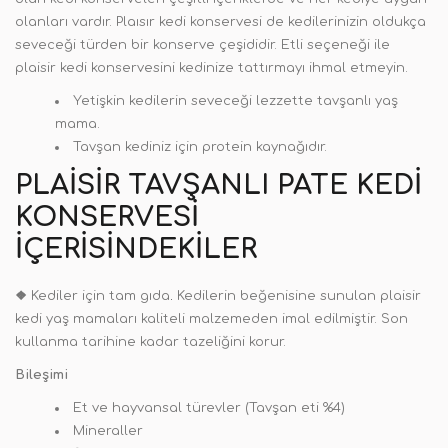
olanları vardır. Plaısır kedi konservesi de kedilerinizin oldukça
seveceği türden bir konserve çeşididir. Etli seçeneği ile
plaisir kedi konservesini kedinize tattırmayı ihmal etmeyin.
Yetişkin kedilerin seveceği lezzette tavşanlı yaş
mama.
Tavşan kediniz için protein kaynağıdır.
PLAISIR TAVŞANLI PATE KEDI
KONSERVESI
İÇERISINDEKILER
❖
Kediler için tam gıda
.
Kedilerin beğenisine sunulan plaisir
kedi yaş mamaları kaliteli malzemeden imal edilmiştir. Son
kullanma tarihine kadar tazeliğini korur.
Bileşimi
Et ve hayvansal türevler (Tavşan eti %4)
Mineraller