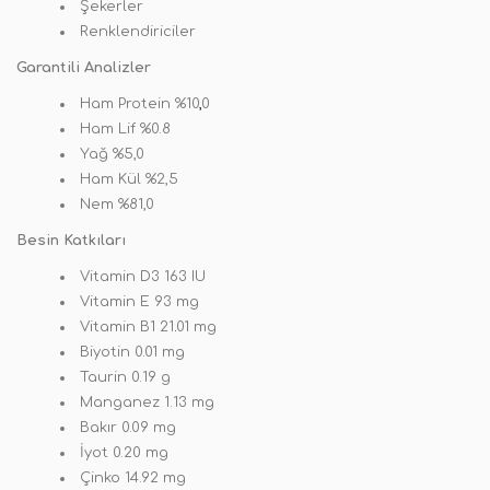
Şekerler
Renklendiriciler
Garantili Analizler
Ham Protein %10
,
0
Ham Lif %0.8
Yağ %5,0
Ham Kül %2,5
Nem %81,0
Besin Katkıları
Vitamin D3 163 IU
Vitamin E 93 mg
Vitamin B1 21
.
01 mg
Biyotin 0.01 mg
Taurin 0.19 g
Manganez 1.13 mg
Bakır 0.09 mg
İyot 0.20 mg
Çinko 14.92 mg