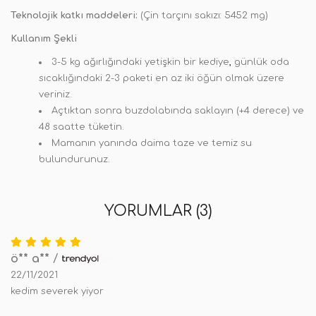
Teknolojik katkı maddeleri:
(Çin tarçını sakızı: 5452 mg)
Kullanım Şekli
3-5 kg ağırlığındaki yetişkin bir kediye
,
günlük oda
sıcaklığındaki 2-3 paketi en az iki öğün olmak üzere
veriniz.
Açtıktan sonra buzdolabında saklayın (+4 derece) ve
48 saatte tüketin.
Mamanın yanında daima taze ve temiz su
bulundurunuz.
YORUMLAR (3)
ö** a**
/
22/11/2021
kedim severek yiyor