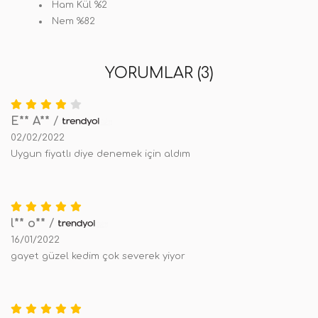
Ham Kül %2
Nem %82
YORUMLAR (3)
E** A**
/
02/02/2022
Uygun fiyatlı diye denemek için aldım
l** o**
/
16/01/2022
gayet güzel kedim çok severek yiyor