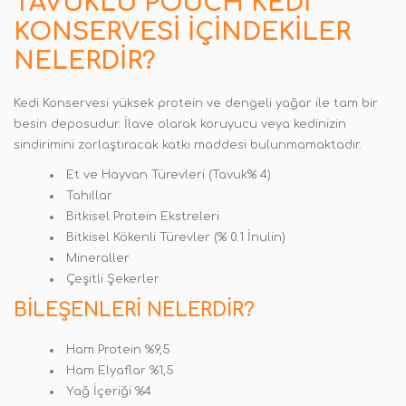
TAVUKLU POUCH KEDI
KONSERVESI
İÇINDEKILER
NELERDIR?
Kedi Konservesi yüksek protein ve dengeli yağar ile tam bir
besin deposudur. İlave olarak koruyucu veya kedinizin
sindirimini zorlaştıracak katkı maddesi bulunmamaktadır.
Et ve Hayvan Türevleri (Tavuk% 4)
Tahıllar
Bitkisel Protein Ekstreleri
Bitkisel Kökenli Türevler (% 0.1 İnulin)
Mineraller
Çeşitli Şekerler
BILEŞENLERI NELERDIR?
Ham Protein %9,5
Ham Elyaflar %1,5
Yağ İçeriği %4