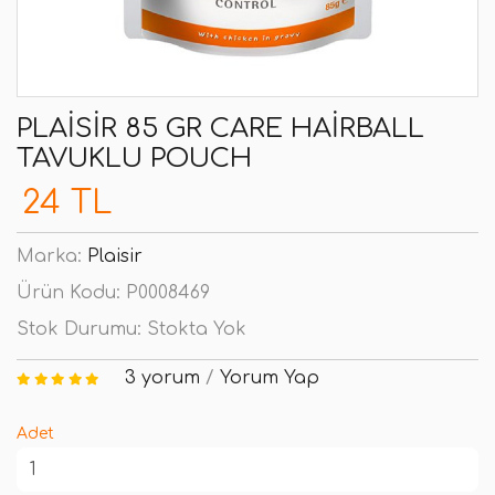
PLAISIR 85 GR CARE HAIRBALL
TAVUKLU POUCH
24 TL
Marka:
Plaisir
Ürün Kodu:
P0008469
Stok Durumu:
Stokta Yok
3 yorum
/
Yorum Yap
Adet