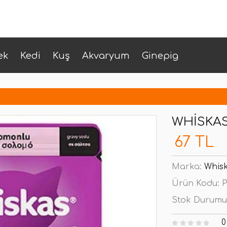
ek
Kedi
Kuş
Akvaryum
Ginepig
WHISKA
67 TL
Marka:
Whis
Ürün Kodu:
P
Stok Durumu
0