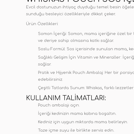
Evcil dostunuzun ihtiyaç duyduğu temel besin öğeleri
sunduğu besleyici özellikleriyle dikkat çeker
.
Ürün Özellikleri:
Somon İçeriği:
Somon, mama içeriğine özel bir l
ve deriye sahip olmasına katkı sağlar
.
Soslu Formül:
Sos içerisinde sunulan mama
,
ked
Sağlıklı Gelişim İçin Vitamin ve Mineraller:
İçeriğ
sağlar.
Pratik ve Hijyenik Pouch Ambalaj:
Her bir porsiy
edebilirsiniz.
Çeşitli Tatlarda Sunum:
Whiskas
,
farklı lezzetler
KULLANIM TALIMATLARI:
Pouch ambalajı açın.
İçeriği kedinizin mama kabına boşaltın
.
Kediniz için uygun miktarda mama belirleyin.
Taze içme suyu ile birlikte servis edin
.