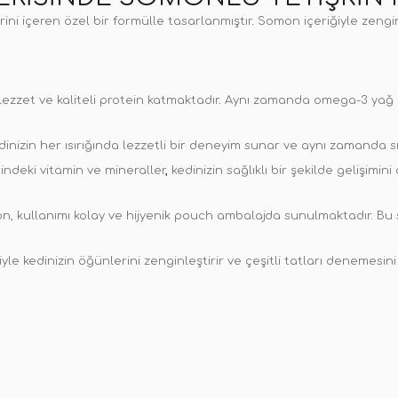
ni içeren özel bir formülle tasarlanmıştır
.
Somon içeriğiyle zenginl
ezzet ve kaliteli protein katmaktadır
.
Aynı zamanda omega-3 yağ as
inizin her ısırığında lezzetli bir deneyim sunar ve aynı zamanda sıv
indeki vitamin ve mineraller
,
kedinizin sağlıklı bir şekilde gelişimin
on, kullanımı kolay ve hijyenik pouch ambalajda sunulmaktadır. Bu 
iyle kedinizin öğünlerini zenginleştirir ve çeşitli tatları denemesini