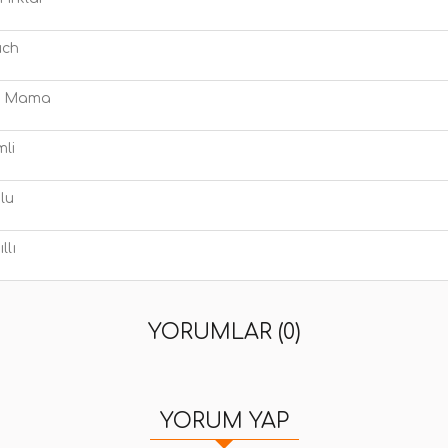
uch
ş Mama
mli
lu
llı
YORUMLAR (0)
YORUM YAP