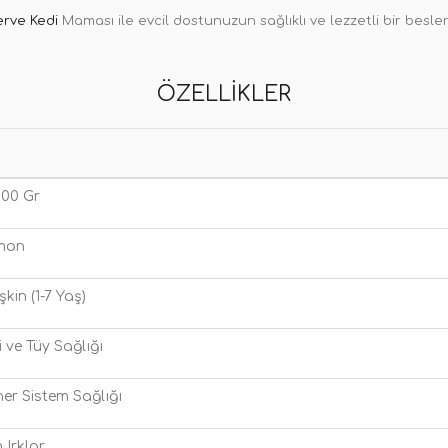
erve Kedi
Maması ile evcil dostunuzun sağlıklı ve lezzetli bir bes
ÖZELLIKLER
 100 Gr
mon
şkin (1-7 Yaş)
i ve Tüy Sağlığı
ner Sistem Sağlığı
 Irklar