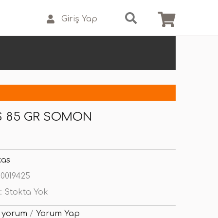
Giriş Yap
S 85 GR SOMON
kas
0019425
:
Stokta Yok
 yorum
/
Yorum Yap