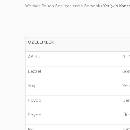
Whiskas Pouch Sos İçerisinde Somonlu
Yetişkin Kons
ÖZELLIKLER
Ağırlık
0 -
Lezzet
So
Yaş
Yeti
Fayda
Der
Fayda
Üri
Irk
Tüm