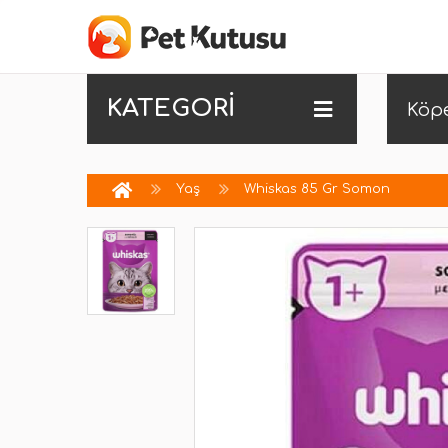
KATEGORİ
Köp
Yaş
Whiskas 85 Gr Somon