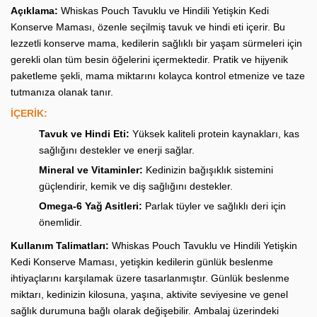
Açıklama:
Whiskas Pouch Tavuklu ve Hindili Yetişkin Kedi
Konserve Maması, özenle seçilmiş tavuk ve hindi eti içerir. Bu
lezzetli konserve mama, kedilerin sağlıklı bir yaşam sürmeleri için
gerekli olan tüm besin öğelerini içermektedir. Pratik ve hijyenik
paketleme şekli, mama miktarını kolayca kontrol etmenize ve taze
tutmanıza olanak tanır
.
İÇERIK:
Tavuk ve Hindi Eti:
Yüksek kaliteli protein kaynakları, kas
sağlığını destekler ve enerji sağlar.
Mineral ve Vitaminler:
Kedinizin bağışıklık sistemini
güçlendirir, kemik ve diş sağlığını destekler
.
Omega-6 Yağ Asitleri:
Parlak tüyler ve sağlıklı deri için
önemlidir.
Kullanım Talimatları:
Whiskas Pouch Tavuklu ve Hindili Yetişkin
Kedi Konserve Maması, yetişkin kedilerin günlük beslenme
ihtiyaçlarını karşılamak üzere tasarlanmıştır. Günlük beslenme
miktarı, kedinizin kilosuna, yaşına
,
aktivite seviyesine ve genel
sağlık durumuna bağlı olarak değişebilir
.
Ambalaj üzerindeki