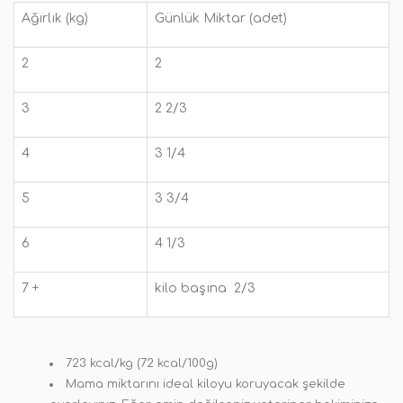
Ağırlık (kg)
Günlük Miktar (adet)
2
2
3
2 2/3
4
3 1/4
5
3 3/4
6
4 1/3
7 +
kilo başına 2/3
723 kcal/kg (72 kcal/100g)
Mama miktarını ideal kiloyu koruyacak şekilde