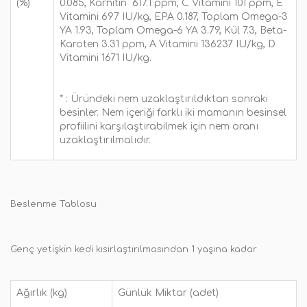
(%)
0.085, Karnitin 617.1 ppm, C Vitamini 101 ppm, E
Vitamini 697 IU/kg, EPA 0.187, Toplam Omega-3
YA 1.93, Toplam Omega-6 YA 3.79, Kül 7.3, Beta-
Karoten 3.31 ppm, A Vitamini 136237 IU/kg, D
Vitamini 1671 IU/kg.
* :
Üründeki nem uzaklaştırıldıktan sonraki
besinler. Nem içeriği farklı iki mamanın besinsel
profiilini karşılaştırabilmek için nem oranı
uzaklaştırılmalıdır.
Beslenme Tablosu
Genç yetişkin kedi kısırlaştırılmasından 1 yaşına kadar
Ağırlık (kg)
Günlük Miktar (adet)