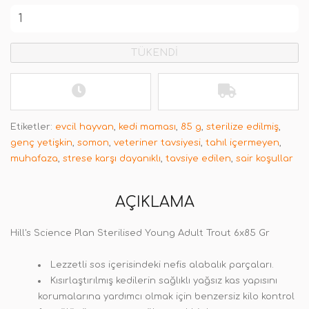
TÜKENDİ
Etiketler:
evcil hayvan
,
kedi maması
,
85 g
,
sterilize edilmiş
,
genç yetişkin
,
somon
,
veteriner tavsiyesi
,
tahıl içermeyen
,
muhafaza
,
strese karşı dayanıklı
,
tavsiye edilen
,
sair koşullar
AÇIKLAMA
Hill's Science Plan Sterilised Young Adult Trout 6x85 Gr
Lezzetli sos içerisindeki nefis alabalık parçaları.
Kısırlaştırılmış kedilerin sağlıklı yağsız kas yapısını
korumalarına yardımcı olmak için benzersiz kilo kontrol