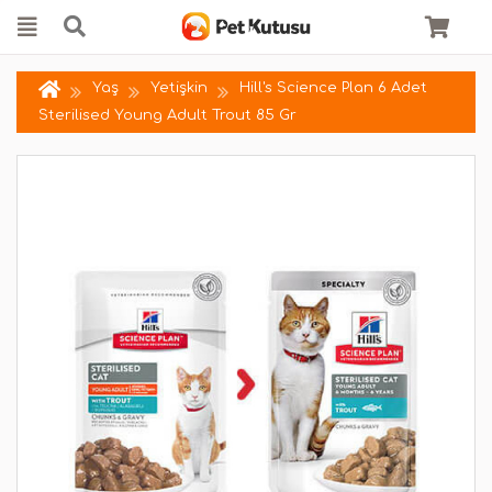
Yaş
Yetişkin
Hill's Science Plan 6 Adet
Sterilised Young Adult Trout 85 Gr