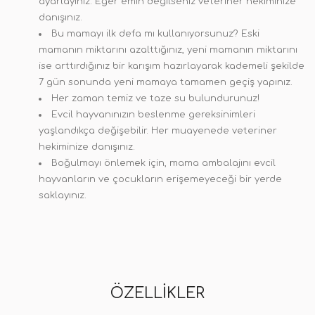
ayarlayınız. Eğer emin değilseniz veteriner hekiminize
danışınız.
Bu mamayı ilk defa mı kullanıyorsunuz? Eski
mamanın miktarını azalttığınız, yeni mamanın miktarını
ise arttırdığınız bir karışım hazırlayarak kademeli şekilde
7 gün sonunda yeni mamaya tamamen geçiş yapınız.
Her zaman temiz ve taze su bulundurunuz!
Evcil hayvanınızın beslenme gereksinimleri
yaşlandıkça değişebilir. Her muayenede veteriner
hekiminize danışınız.
Boğulmayı önlemek için, mama ambalajını evcil
hayvanların ve çocukların erişemeyeceği bir yerde
saklayınız.
ÖZELLIKLER