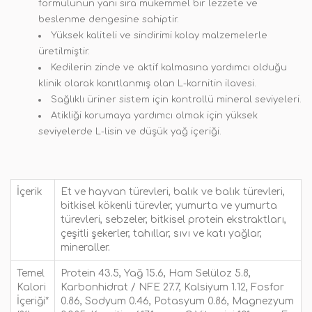
formülünün yanı sıra mükemmel bir lezzete ve
beslenme dengesine sahiptir.
Yüksek kaliteli ve sindirimi kolay malzemelerle
üretilmiştir.
Kedilerin zinde ve aktif kalmasına yardımcı olduğu
klinik olarak kanıtlanmış olan L-karnitin ilavesi.
Sağlıklı üriner sistem için kontrollü mineral seviyeleri.
Atikliği korumaya yardımcı olmak için yüksek
seviyelerde L-lisin ve düşük yağ içeriği.
İçerik
Et ve hayvan türevleri, balık ve balık türevleri,
bitkisel kökenli türevler, yumurta ve yumurta
türevleri, sebzeler, bitkisel protein ekstraktları,
çeşitli şekerler, tahıllar, sıvı ve katı yağlar,
mineraller.
Temel
Protein
43.5, Yağ 15.6, Ham Selüloz 5.8,
Kalori
Karbonhidrat / NFE 27.7, Kalsiyum 1.12, Fosfor
İçeriği*
0.86, Sodyum 0.46, Potasyum 0.86, Magnezyum