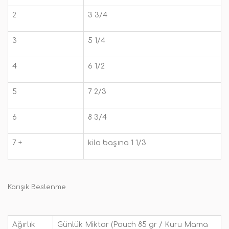
2
3 3/4
3
5 1/4
4
6 1/2
5
7 2/3
6
8 3/4
7 +
kilo başına 1 1/3
Karışık Beslenme
Ağırlık
Günlük Miktar (Pouch 85 gr / Kuru Mama