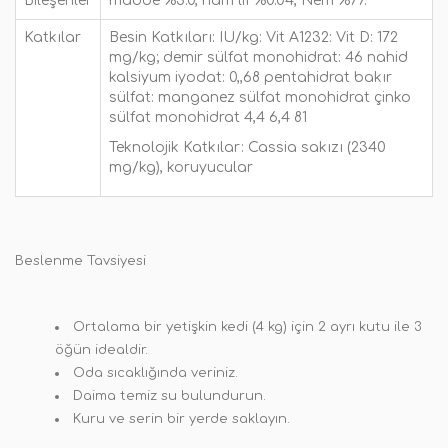
Bileşenler
madde %3.0, ham lif %0.04, Nem %77.
Katkılar
Besin Katkıları: IU/kg: Vit A1232: Vit D: 172
mg/kg; demir sülfat monohidrat: 46 nahid
kalsiyum iyodat: 0,,68 pentahidrat bakır
sülfat: manganez sülfat monohidrat çinko
sülfat monohidrat 4,4 6,4 81
Teknolojik Katkılar: Cassia sakızı (2340
mg/kg), koruyucular
Beslenme Tavsiyesi
Ortalama bir yetişkin kedi (4 kg) için 2 ayrı kutu ile 3
öğün idealdir.
Oda sıcaklığında veriniz.
Daima temiz su bulundurun.
Kuru ve serin bir yerde saklayın.