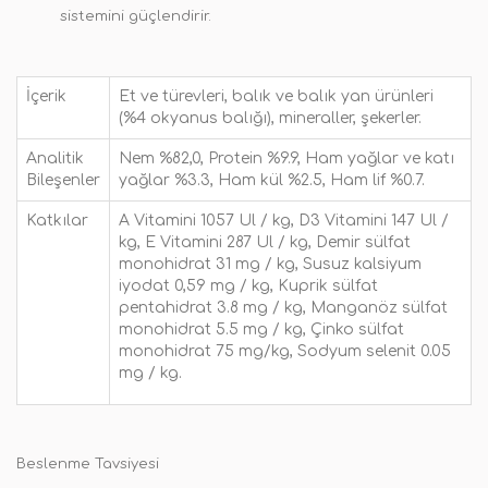
sistemini güçlendirir.
İçerik
Et ve türevleri, balık ve balık yan ürünleri
(%4 okyanus balığı), mineraller, şekerler.
Analitik
Nem %82,0, Protein %9.9, Ham yağlar ve katı
Bileşenler
yağlar %3.3, Ham kül %2.5, Ham lif %0.7.
Katkılar
A Vitamini 1057 Ul / kg, D3 Vitamini 147 Ul /
kg, E Vitamini 287 Ul / kg, Demir sülfat
monohidrat 31 mg / kg, Susuz kalsiyum
iyodat 0,59 mg / kg, Kuprik sülfat
pentahidrat 3.8 mg / kg, Manganöz sülfat
monohidrat 5.5 mg / kg, Çinko sülfat
monohidrat 75 mg/kg, Sodyum selenit 0.05
mg / kg.
Beslenme Tavsiyesi