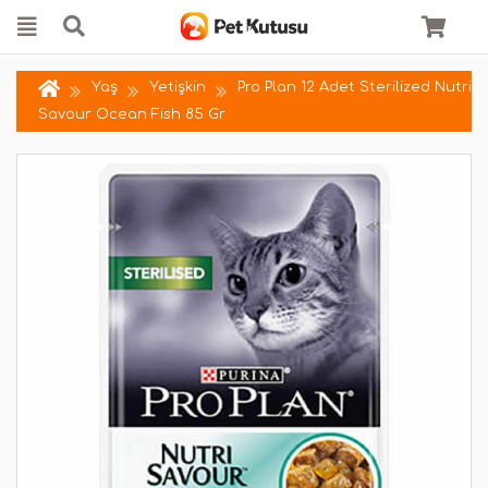
Yaş
Yetişkin
Pro Plan 12 Adet Sterilized Nutri
Savour Ocean Fish 85 Gr