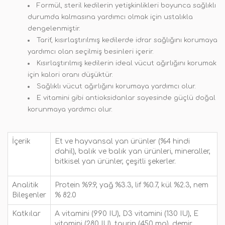
Formül, steril kedilerin yetişkinlikleri boyunca sağlıklı
durumda kalmasına yardımcı olmak için ustalıkla
dengelenmiştir.
Tarif, kısırlaştırılmış kedilerde idrar sağlığını korumaya
yardımcı olan seçilmiş besinleri içerir.
Kısırlaştırılmış kedilerin ideal vücut ağırlığını korumak
için kalori oranı düşüktür.
Sağlıklı vücut ağırlığını korumaya yardımcı olur.
E vitamini gibi antioksidanlar sayesinde güçlü doğal
korunmaya yardımcı olur.
İçerik
Et ve hayvansal yan ürünler (%4 hindi
dahil), balık ve balık yan ürünleri, mineraller,
bitkisel yan ürünler, çeşitli şekerler.
Analitik
Protein %9.9, yağ %3.3, lif %0.7, kül %2.3, nem
Bileşenler
% 82.0
Katkılar
A vitamini (990 IU), D3 vitamini (130 IU), E
vitamini (280 IU), taurin (450 mg), demir