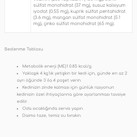
sülfat monohidrat (37 mg), susuz kalsiyum
iyodat (0.55 mg), kuprik sülfat pentahidrat
(3.6 mg), mangan sülfat monohidrat (5.1
mg), çinko sülfat monohidrat (65 mg).
Beslenme Tablosu
Metabolik enerji (ME)1 0.85 kcal/g.
Yaklaşık 4 kg'lık yetişkin bir kedi için, günde en az 2
ayrı öğünde 3 ila 4 poşet verin.
Kedinizin zinde kalması için günlük rasyonun
kedinizin özel ihtiyaçlarına göre ayarlanması tavsiye
edilir.
Oda sıcaklığında servis yapın.
Daima taze, temiz su bırakın.