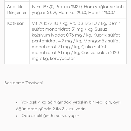
Analitik
Nem %77,0, Protein %13.0, Ham yağlar ve katı
Bileşenler
yağlar 5.0%, Ham kül %3.0, Ham lif %0.07
Katkılar
Vit. A 1379 IU / kg, Vit. D3 193 IU / kg, Demir
sülfat monohidrat 51 mg / kg, Susuz
kalsiyum iyodat 0.76 mg / kg, Kuprik sülfat
pentahidrat 4.9 mg / kg, Manganöz sülfat
monohidrat 7.1 mg / kg, Çinko sülfat
monohidrat 91 mg / kg, Cassia sakızı 2120
mg / kg, koruyucular.
Beslenme Tavsiyesi
Yaklaşık 4 kg ağırlığındaki yetişkin bir kedi için, ayrı
öğünlerde günde 2 ila 3 kutu verin.
Oda sıcaklığında servis yapın.