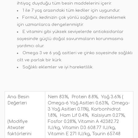
ihtiyaç duyduğu tüm besin maddelerini içerir.
1 ile 7 yaş arasındaki tüm kediler için uygundur.
Formül, kedinizin çok yönlü sağlığını desteklemek
için uzmanlarca dengelenmiştir.
E vitamini gibi yüksek seviyelerde antioksidanlar
sayesinde güçlü doğal savunmaların korunmasına
yardımcı olur.
Omega 3 ve 6 yağ asitleri ve çinko sayesinde sağlıklı
cilt ve parlak bir kürk.
Sağlıklı eklemler ve iyi hareketlilik.
Ana Besin
Nem 83%, Protein 8.8%, Yağ 3.6% (
Değerleri
Omega-6 Yağ Asitleri 0.63%, Omega-
3 Yağ Asitleri 0.11%), Karbonhidrat
1.8%, Ham Lif 0.4%, Kalsiyum 0.27%,
(Modifiye
Fosfor 0.28%, Vitamin A 42382.72
Atwater
IU/kg, Vitamin D3 608.77 IU/kg,
faktörlerini
Vitamin E 271 IU/kg, Taurin 657.48