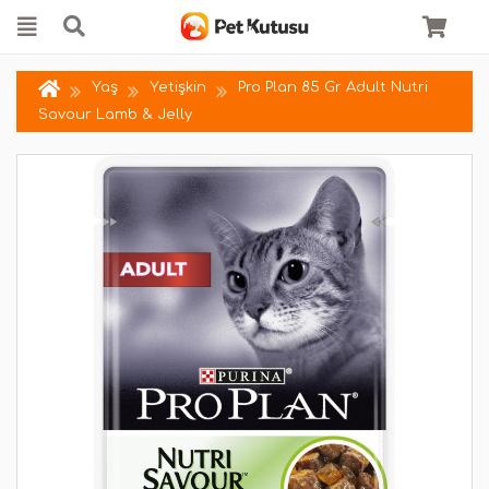
Yaş
Yetişkin
Pro Plan 85 Gr Adult Nutri
Savour Lamb & Jelly