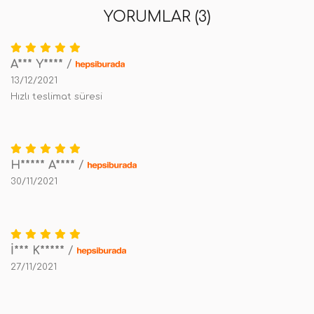
YORUMLAR (3)
A*** Y****
/
13/12/2021
Hızlı teslimat süresi
H***** A****
/
30/11/2021
İ*** K*****
/
27/11/2021