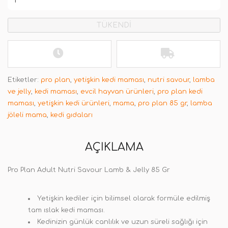
TÜKENDİ
Etiketler:
pro plan
,
yetişkin kedi maması
,
nutri savour
,
lamba
ve jelly
,
kedi maması
,
evcil hayvan ürünleri
,
pro plan kedi
maması
,
yetişkin kedi ürünleri
,
mama
,
pro plan 85 gr
,
lamba
jöleli mama
,
kedi gıdaları
AÇIKLAMA
Pro Plan Adult Nutri Savour Lamb & Jelly 85 Gr
Yetişkin kediler için bilimsel olarak formüle edilmiş
tam ıslak kedi maması.
Kedinizin günlük canlılık ve uzun süreli sağlığı için