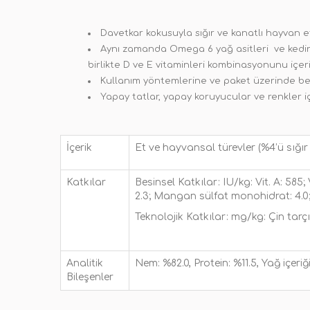
Davetkar kokusuyla sığır ve kanatlı hayvan e
Aynı zamanda Omega 6 yağ asitleri ve kedini
birlikte D ve E vitaminleri kombinasyonunu içeri
Kullanım yöntemlerine ve paket üzerinde beli
Yapay tatlar, yapay koruyucular ve renkler 
İçerik
Et ve hayvansal türevler (%4’ü sığır et
Katkılar
Besinsel Katkılar: IU/kg: Vit. A: 585
2.3; Mangan sülfat monohidrat: 4.0;
Teknolojik Katkılar: mg/kg: Çin tarç
Analitik
Nem: %82.0, Protein: %11.5, Yağ içeri
Bileşenler