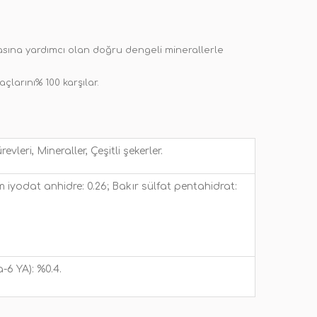
asına yardımcı olan doğru dengeli minerallerle
çlarını% 100 karşılar.
vleri, Mineraller, Çeşitli şekerler.
um iyodat anhidre: 0.26; Bakır sülfat pentahidrat:
-6 YA): %0.4.