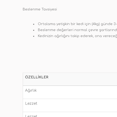
Beslenme Tavsiyesi
Ortalama yetişkin bir kedi için (4kg) günde 3-4
Beslenme değerleri normal çevre şartlarında, o
Kedinizin ağırlığını takip ederek, ona vereceği
ÖZELLIKLER
Ağırlık
Lezzet
Lezzet