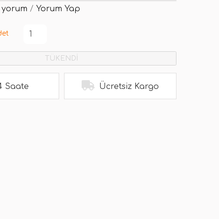
 yorum
/
Yorum Yap
det
TÜKENDİ
4 Saate
Ücretsiz Kargo