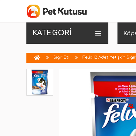
KATEGORİ
Köp
Sığır Eti
Felix 12 Adet Yetişkin Sığır