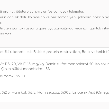
ti aromalı jölelere sarılmış enfes yumuşak lokmalar.
zin canlılık dolu kalmasına ve her zaman yeni şakalara hazır olm
r.
rtilen günlük rasyona göre uygulandığında kedinizin günlük ihtiya
içermez.
i%4’ü kanatlı eti), Bitkisel protein ekstraktları, Balık ve balık türe
; Vit D3: 90; Vit E: 13; mg/kg: Demir sülfat monohidrat 20; Kalsiy
 Çinko sülfat monohidrat: 33.
ını zamkı: 2900.
ği: %2.5, Ham kül: %2.5, Ham selüloz: %0.05, Linolenik Asit (Omega