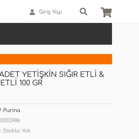
Giriş Yap
 ADET YETIŞKIN SIĞIR ETLI &
ETLI 100 GR
 / Purina
0003986
:
Stokta Yok