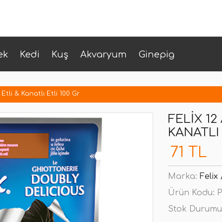
ek
Kedi
Kuş
Akvaryum
Ginepig
 Etli & Kanatlı Etli 100 Gr
FELIX 12
KANATLI 
71 TL
Marka:
Felix
Ürün Kodu:
P
Stok Durumu