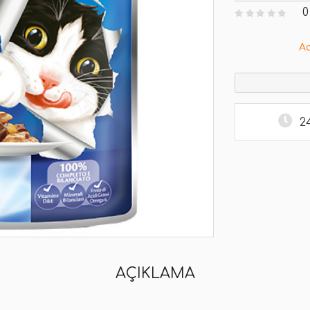
0
A
2
AÇIKLAMA