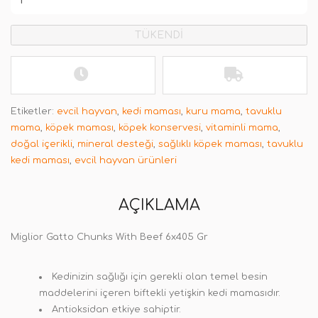
TÜKENDİ
Etiketler:
evcil hayvan
,
kedi maması
,
kuru mama
,
tavuklu
mama
,
köpek maması
,
köpek konservesi
,
vitaminli mama
,
doğal içerikli
,
mineral desteği
,
sağlıklı köpek maması
,
tavuklu
kedi maması
,
evcil hayvan ürünleri
AÇIKLAMA
Miglior Gatto Chunks With Beef 6x405 Gr
Kedinizin sağlığı için gerekli olan temel besin
maddelerini içeren biftekli yetişkin kedi mamasıdır.
Antioksidan etkiye sahiptir.