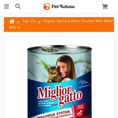
Sığır Eti
Miglior Gatto 6 Adet Chunks With Beef
405 Gr