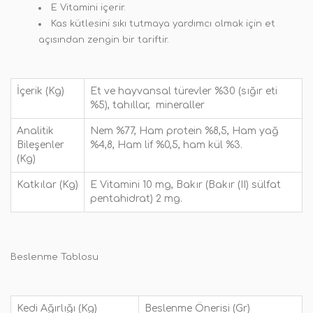
E Vitamini içerir.
Kas kütlesini sıkı tutmaya yardımcı olmak için et
açısından zengin bir tariftir.
İçerik (Kg)
Et ve hayvansal türevler %30 (sığır eti
%5), tahıllar, mineraller
Analitik
Nem %77, Ham protein %8,5, Ham yağ
Bileşenler
%4,8, Ham lif %0,5, ham kül %3.
(Kg)
Katkılar (Kg)
E Vitamini 10 mg, Bakır (Bakır (II) sülfat
pentahidrat) 2 mg.
Beslenme Tablosu
Kedi Ağırlığı (Kg)
Beslenme Önerisi (Gr)